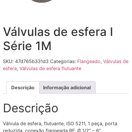
Válvulas de esfera I
Série 1M
SKU:
47d765b331d3
Categorias:
Flangeado
,
Válvulas de
esfera
,
Válvulas de esfera flutuante
Descrição
Informação adicional
Descrição
Válvula de esfera, flutuante, ISO 5211, 1 peça, porta
reduzida, conexão flangeada RF, Ø 1/2″ – 6″.