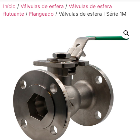
Início
/
Válvulas de esfera
/
Válvulas de esfera
flutuante
/
Flangeado
/ Válvulas de esfera I Série 1M