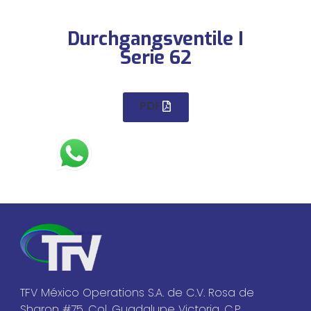
Durchgangsventile I
Serie 62
PDF
TFV México Operations S.A. de C.V. Rosa de
Sharon #75, Col. Guadalupe Victoria, C.P.