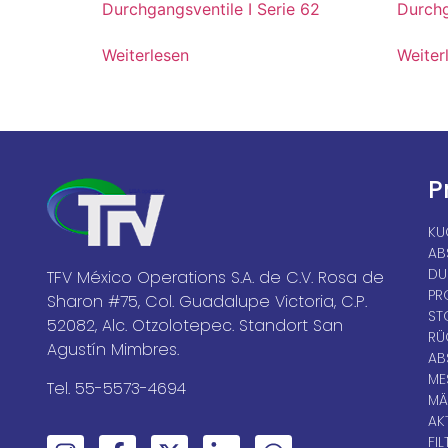
Durchgangsventile I Serie 62
Durchg
Weiterlesen
Weiter
P
KU
AB
DU
TFV México Operations S.A. de C.V. Rosa de
PR
Sharon #75, Col. Guadalupe Victoria, C.P.
ST
52082, Alc. Otzolotepec. Standort San
RÜ
Agustín Mimbres.
AB
ME
Tel. 55-5573-4694
MÄ
AK
FIL