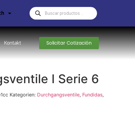
ch
Solicitar Cotización
Kontakt
ventile I Serie 6
1cc
Kategorien:
Durchgangsventile
,
Fundidas
,