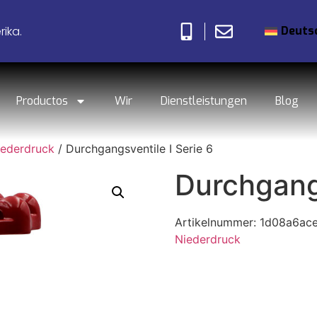
Deuts
ika.
Productos
Wir
Dienstleistungen
Blog
iederdruck
/ Durchgangsventile I Serie 6
Durchgangs
Artikelnummer:
1d08a6ace
Niederdruck