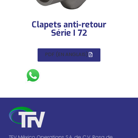
Clapets anti-retour
Série I 72
PDF (EN ANGLAIS)
TFV México Operations S.A. de C.V. Rosa de