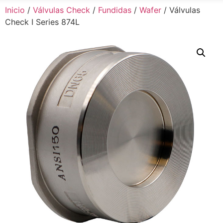
Inicio
/
Válvulas Check
/
Fundidas
/
Wafer
/ Válvulas
Check I Series 874L