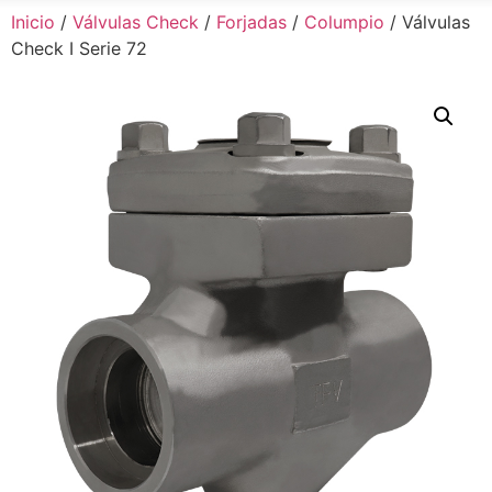
Inicio
/
Válvulas Check
/
Forjadas
/
Columpio
/ Válvulas
Check I Serie 72