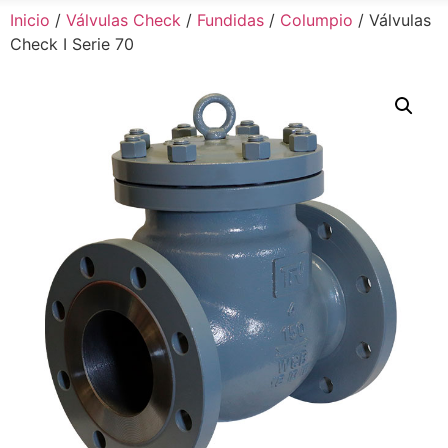
Inicio
/
Válvulas Check
/
Fundidas
/
Columpio
/ Válvulas
Check I Serie 70