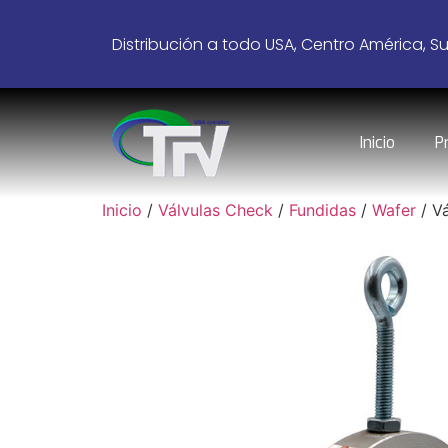
Distribución a todo USA, Centro América, S
Inicio
P
Inicio
/
Válvulas Check
/
Fundidas
/
Wafer
/ Vá