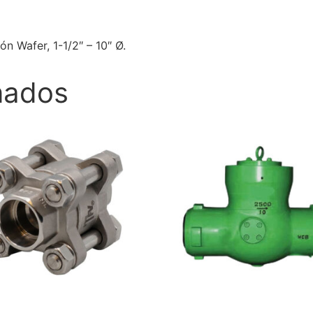
n Wafer, 1-1/2″ – 10″ Ø.
nados