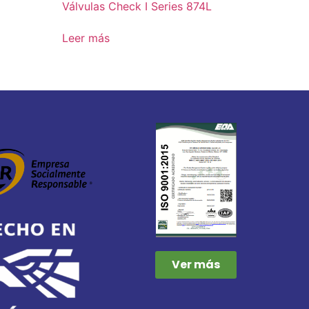
Válvulas Check I Series 874L
Leer más
Ver más