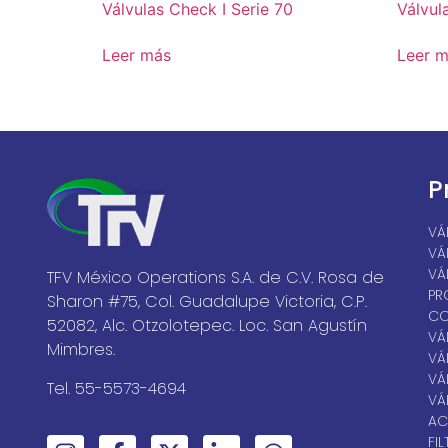
Válvulas Check I Serie 70
Válvul
Leer más
Leer 
P
VÁ
VÁ
VÁ
TFV México Operations S.A. de C.V. Rosa de
PR
Sharon #75, Col. Guadalupe Victoria, C.P.
CO
52082, Alc. Otzolotepec. Loc. San Agustín
VÁ
Mimbres.
VÁ
VÁ
Tel. 55-5573-4694
VÁ
AC
FI