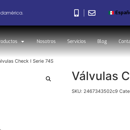
Españ
udamérica.
roductos
Nosotros
Servicios
Blog
Cont
lvulas Check I Serie 74S
Válvulas C
SKU:
2467343502c9
Cate