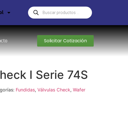
ol
Solicitar Cotización
acto
heck I Serie 74S
gorías:
Fundidas
,
Válvulas Check
,
Wafer