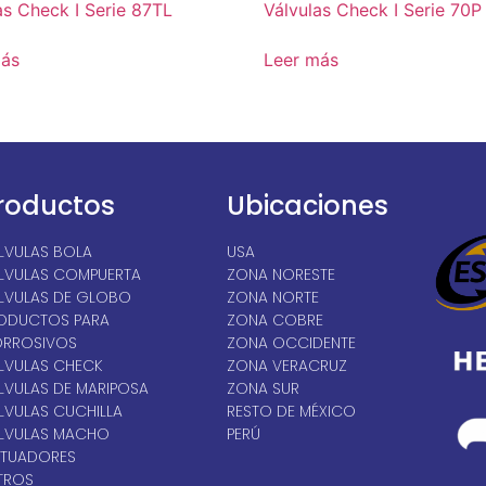
as Check I Serie 87TL
Válvulas Check I Serie 70P
más
Leer más
roductos
Ubicaciones
LVULAS BOLA
USA
LVULAS COMPUERTA
ZONA NORESTE
LVULAS DE GLOBO
ZONA NORTE
ODUCTOS PARA
ZONA COBRE
RROSIVOS
ZONA OCCIDENTE
LVULAS CHECK
ZONA VERACRUZ
LVULAS DE MARIPOSA
ZONA SUR
LVULAS CUCHILLA
RESTO DE MÉXICO
LVULAS MACHO
PERÚ
TUADORES
LTROS