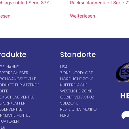
hlagventile I Serie 87YL
Rückschlagventile I Serie 7
lesen
Weiterlesen
rodukte
Standorte
GELHÄHNE
USA
SPERRSCHIEBER
ZONE NORD-OST
RCHGANGSVENTILE
NÖRDLICHE ZONE
ODUKTE FÜR ÄTZENDE
KUPFERFLÄCHE
OFFE
WESTLICHE ZONE
CKSCHLAGVENTILE
GEBIET VERACRUZ
SPERRKLAPPEN
SÜDZONE
SSERVENTILE
RESTLICHES MEXIKO
NNLICHE VENTILE
PERU
TUATOREN
TER