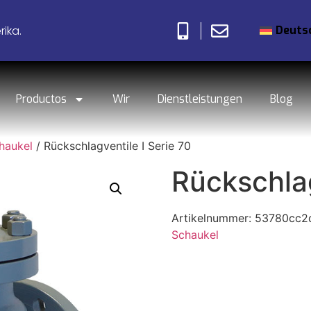
Deuts
ika.
Productos
Wir
Dienstleistungen
Blog
haukel
/ Rückschlagventile I Serie 70
Rückschlag
Artikelnummer:
53780cc2
Schaukel