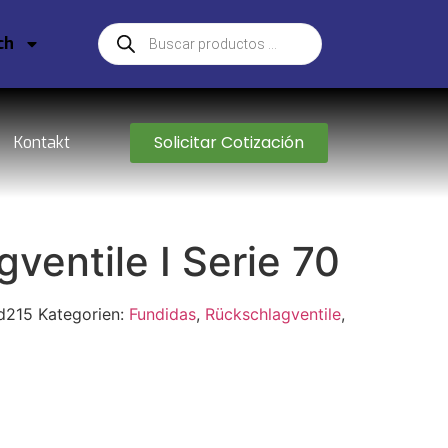
ch
Solicitar Cotización
Kontakt
ventile I Serie 70
d215
Kategorien:
Fundidas
,
Rückschlagventile
,