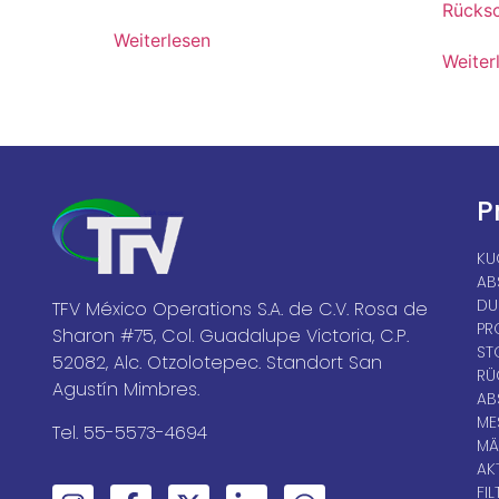
Rücksc
Weiterlesen
Weiter
P
KU
AB
DU
TFV México Operations S.A. de C.V. Rosa de
PR
Sharon #75, Col. Guadalupe Victoria, C.P.
ST
52082, Alc. Otzolotepec. Standort San
RÜ
Agustín Mimbres.
AB
ME
Tel. 55-5573-4694
MÄ
AK
FIL