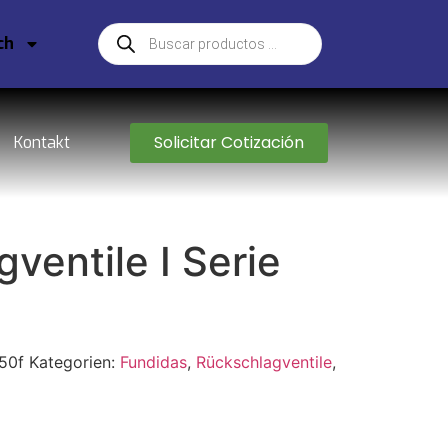
ch
Solicitar Cotización
Kontakt
ventile I Serie
50f
Kategorien:
Fundidas
,
Rückschlagventile
,