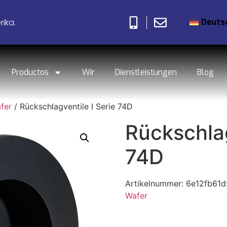
Deuts
ika.
Productos
Wir
Dienstleistungen
Blog
fer
/ Rückschlagventile I Serie 74D
Rückschlag
74D
Artikelnummer:
6e12fb61d
Wafer