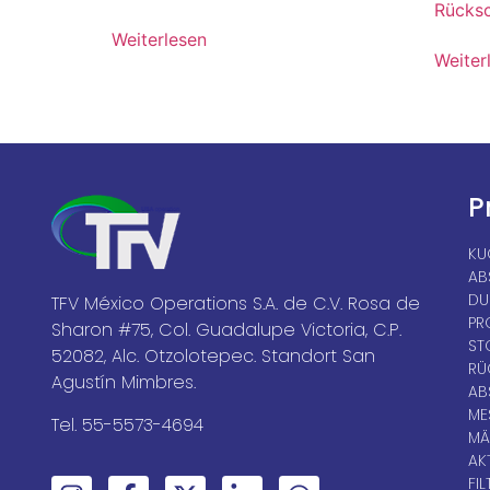
Rücksc
Weiterlesen
Weiter
P
KU
AB
DU
TFV México Operations S.A. de C.V. Rosa de
PR
Sharon #75, Col. Guadalupe Victoria, C.P.
ST
52082, Alc. Otzolotepec. Standort San
RÜ
Agustín Mimbres.
AB
ME
Tel. 55-5573-4694
MÄ
AK
FIL