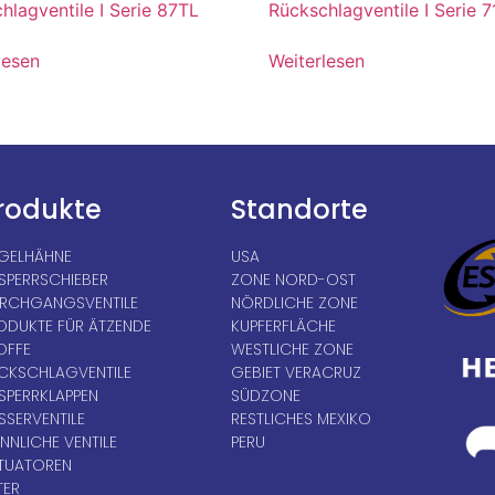
hlagventile I Serie 87TL
Rückschlagventile I Serie 
lesen
Weiterlesen
rodukte
Standorte
GELHÄHNE
USA
SPERRSCHIEBER
ZONE NORD-OST
RCHGANGSVENTILE
NÖRDLICHE ZONE
ODUKTE FÜR ÄTZENDE
KUPFERFLÄCHE
OFFE
WESTLICHE ZONE
CKSCHLAGVENTILE
GEBIET VERACRUZ
SPERRKLAPPEN
SÜDZONE
SSERVENTILE
RESTLICHES MEXIKO
NNLICHE VENTILE
PERU
TUATOREN
TER