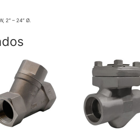
, 2″ – 24″ Ø.
ados