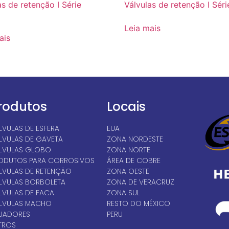
as de retenção I Série
Válvulas de retenção I Séri
Leia mais
ais
rodutos
Locais
LVULAS DE ESFERA
EUA
LVULAS DE GAVETA
ZONA NORDESTE
LVULAS GLOBO
ZONA NORTE
ODUTOS PARA CORROSIVOS
ÁREA DE COBRE
LVULAS DE RETENÇÃO
ZONA OESTE
LVULAS BORBOLETA
ZONA DE VERACRUZ
LVULAS DE FACA
ZONA SUL
LVULAS MACHO
RESTO DO MÉXICO
UADORES
PERU
LTROS