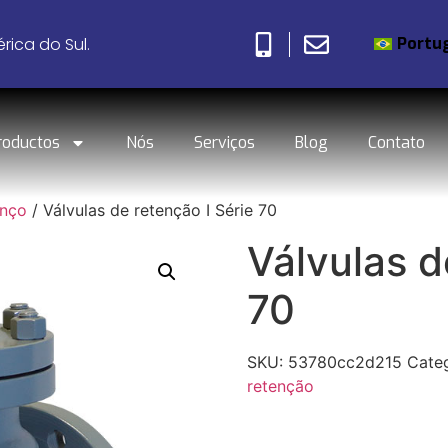
Portu
rica do Sul.
roductos
Nós
Serviços
Blog
Contato
anço
/ Válvulas de retenção I Série 70
Válvulas d
70
SKU:
53780cc2d215
Cate
retenção