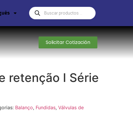
guês
Solicitar Cotización
e retenção I Série
gorias:
Balanço
,
Fundidas
,
Válvulas de