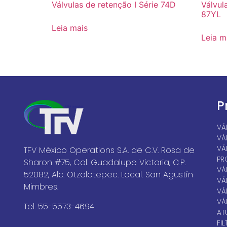
Válvulas de retenção I Série 74D
Válvul
87YL
Leia mais
Leia m
P
VÁ
VÁ
VÁ
TFV México Operations S.A. de C.V. Rosa de
PR
Sharon #75, Col. Guadalupe Victoria, C.P.
VÁ
52082, Alc. Otzolotepec. Local. San Agustín
VÁ
Mimbres.
VÁ
VÁ
Tel. 55-5573-4694
AT
FI