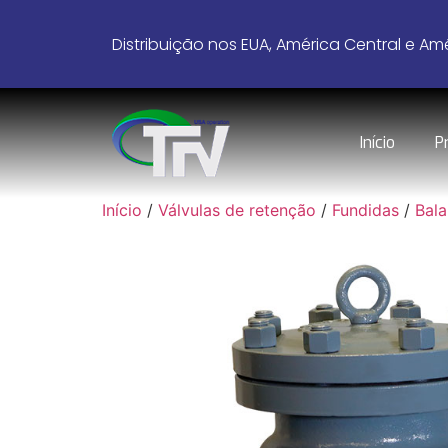
Distribuição nos EUA, América Central e Amé
Início
P
Início
/
Válvulas de retenção
/
Fundidas
/
Bal