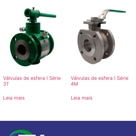
Válvulas de esfera I Série
Válvulas de esfera I Série
3T
4M
Leia mais
Leia mais