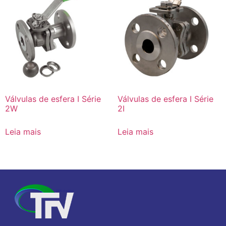
Válvulas de esfera I Série
Válvulas de esfera I Série
2W
2I
Leia mais
Leia mais