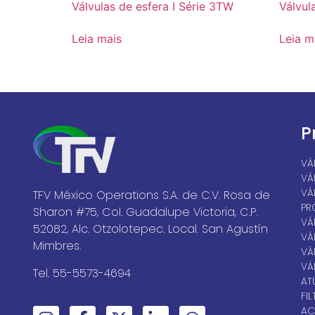
Válvulas de esfera I Série 3TW
Válvul
Leia mais
Leia m
P
VÁ
VÁ
VÁ
TFV México Operations S.A. de C.V. Rosa de
PR
Sharon #75, Col. Guadalupe Victoria, C.P.
VÁ
52082, Alc. Otzolotepec. Local. San Agustín
VÁ
Mimbres.
VÁ
VÁ
Tel. 55-5573-4694
AT
FI
AC