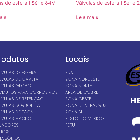
as de esfera I Série 84M
Válvulas de esfera I Série 
ais
Leia mais
rodutos
Locais
LVULAS DE ESFERA
EUA
LVULAS DE GAVETA
ZONA NORDESTE
LVULAS GLOBO
ZONA NORTE
ODUTOS PARA CORROSIVOS
ÁREA DE COBRE
LVULAS DE RETENÇÃO
ZONA OESTE
LVULAS BORBOLETA
ZONA DE VERACRUZ
LVULAS DE FACA
ZONA SUL
LVULAS MACHO
RESTO DO MÉXICO
UADORES
PERU
LTROS
ESSÓRIOS