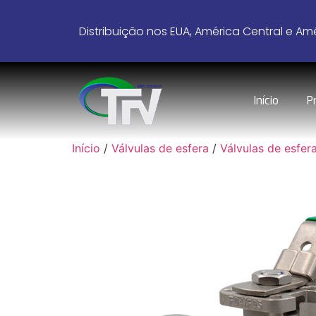
Distribuição nos EUA, América Central e Amé
Início
P
Início
/
Válvulas de esfera
/
Válvulas de esfera