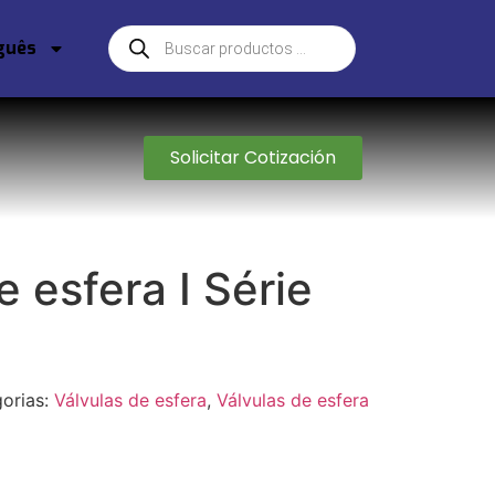
guês
Solicitar Cotización
e esfera I Série
orias:
Válvulas de esfera
,
Válvulas de esfera