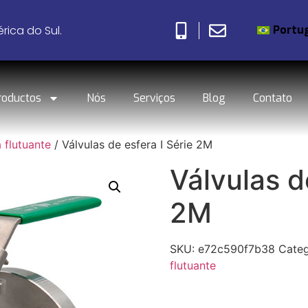
Portu
rica do Sul.
roductos
Nós
Serviços
Blog
Contato
 flutuante
/ Válvulas de esfera I Série 2M
Válvulas d
2M
SKU:
e72c590f7b38
Categ
flutuante