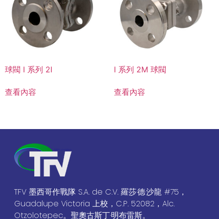
球閥 I 系列 2I
I 系列 2M 球閥
查看內容
查看內容
TFV 墨西哥作戰隊 S.A. de C.V. 羅莎·德·沙龍 #75，
Guadalupe Victoria 上校，C.P. 52082，Alc.
Otzolotepec。聖奧古斯丁·明布雷斯。