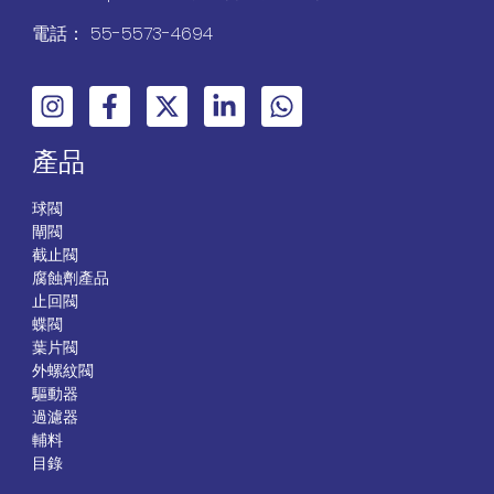
電話： 55-5573-4694
產品
球閥
閘閥
截止閥
腐蝕劑產品
止回閥
蝶閥
葉片閥
外螺紋閥
驅動器
過濾器
輔料
目錄