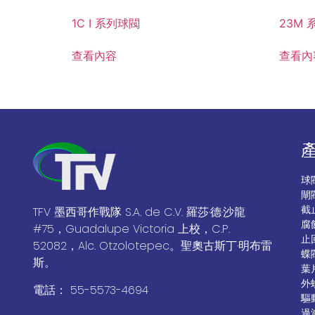
1C I 系列球閥
23M 
查看內容
查看內
球
閘
截
TFV 墨西哥作戰隊 S.A. de C.V. 羅莎·德·沙龍
腐
#75，Guadalupe Victoria 上校，C.P.
止
52082，Alc. Otzolotepec。聖奧古斯丁·明布雷
蝶
斯。
葉
外
電話： 55-5573-4694
驅
過