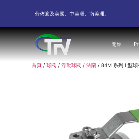
分佈遍及美國、中美洲、南美洲。
開始
P
首頁
/
球閥
/
浮動球閥
/
法蘭
/ 84M 系列 I 型