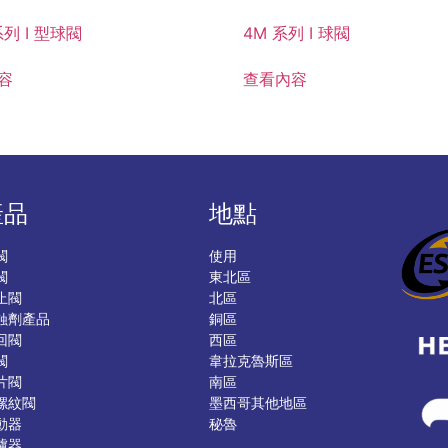
系列 I 型球閥
4M 系列 I 球閥
容
查看內容
產品
地點
閥
使用
閥
東北區
止閥
北區
蝕劑產品
銅區
回閥
西區
閥
韋拉克魯斯區
片閥
南區
螺紋閥
墨西哥其他地區
動器
秘魯
濾器