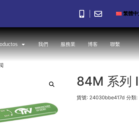
繁體中
roductos
我們
服務業
博客
聯繫
球閥
84M 系列 
貨號:
24030bbe417d
分類: