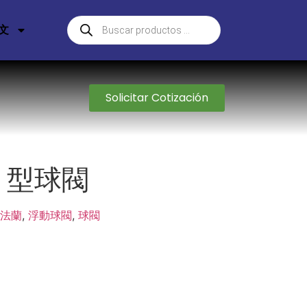
文
Solicitar Cotización
I 型球閥
法蘭
,
浮動球閥
,
球閥