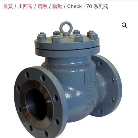
首頁
/
止回閥
/
熔融
/
擺動
/ Check I 70 系列閥