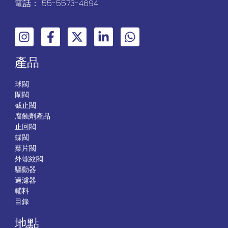
電話： 55-5573-4694
產品
球閥
閘閥
截止閥
腐蝕劑產品
止回閥
蝶閥
葉片閥
外螺紋閥
驅動器
過濾器
輔料
目錄
地點