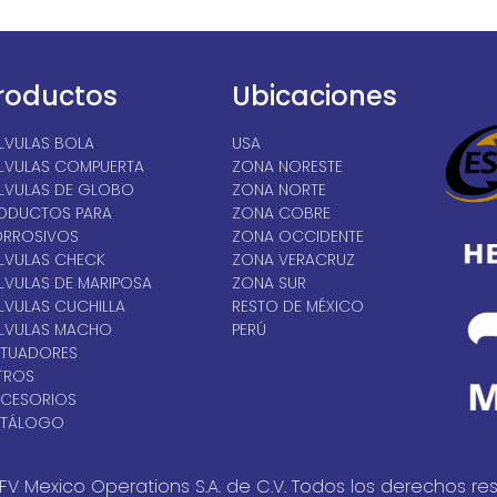
roductos
Ubicaciones
LVULAS BOLA
USA
LVULAS COMPUERTA
ZONA NORESTE
LVULAS DE GLOBO
ZONA NORTE
ODUCTOS PARA
ZONA COBRE
RROSIVOS
ZONA OCCIDENTE
LVULAS CHECK
ZONA VERACRUZ
LVULAS DE MARIPOSA
ZONA SUR
LVULAS CUCHILLA
RESTO DE MÉXICO
LVULAS MACHO
PERÚ
TUADORES
LTROS
CESORIOS
TÁLOGO
FV Mexico Operations S.A. de C.V. Todos los derechos re