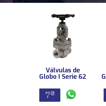
Válvulas de
Globo I Serie 62
G
PD
F