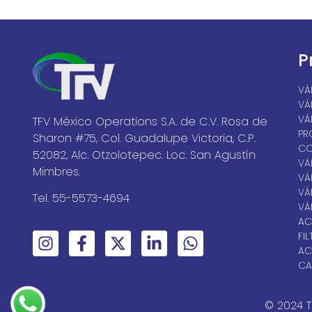
P
VÁ
VÁ
VÁ
TFV México Operations S.A. de C.V. Rosa de
PR
Sharon #75, Col. Guadalupe Victoria, C.P.
CO
52082, Alc. Otzolotepec. Loc. San Agustín
VÁ
Mimbres.
VÁ
VÁ
Tel. 55-5573-4694
VÁ
AC
FI
AC
CA
© 2024 T