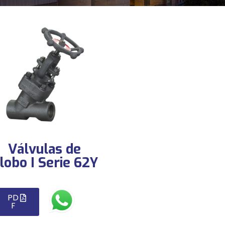
Válvulas de
lobo I Serie 62Y
PD
F