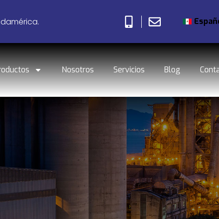
Españ
udamérica.
roductos
Nosotros
Servicios
Blog
Cont