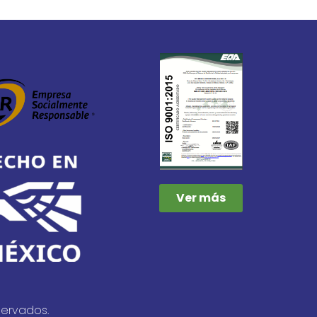
Ver más
servados.