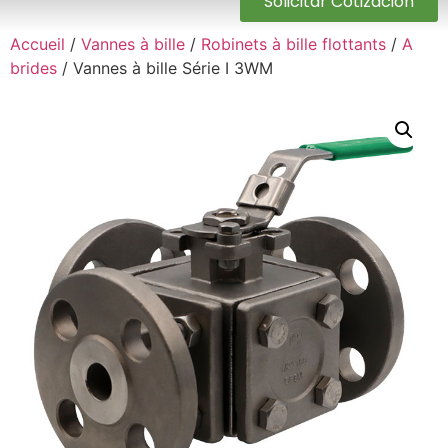
Solicitar Cotización
Accueil
/
Vannes à bille
/
Robinets à bille flottants
/
A
brides
/ Vannes à bille Série I 3WM